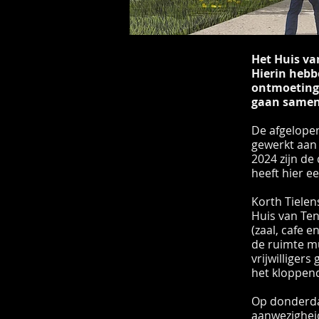
Het Huis va
Hierin hebb
ontmoetings
gaan same
De afgelopen
gewerkt aan
2024 zijn de
heeft hier e
Korth Tiele
Huis van Ten
(zaal, cafe 
de ruimte mu
vrijwilliger
het kloppend
Op donderdag
aanwezigheid