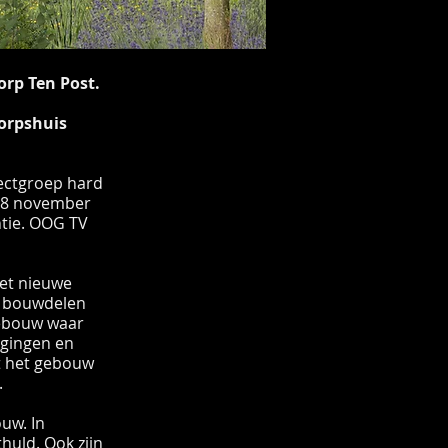
orp Ten Post.
Dorpshuis
jectgroep hard
p 8 november
ntie. OOG TV
het nieuwe
de bouwdelen
gebouw waar
igingen en
t het gebouw
.
uw. In
huld. Ook zijn