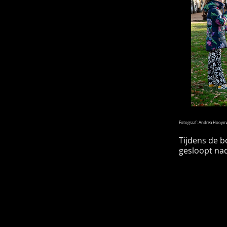
Fotograaf: Andrea Hooym
Tijdens de b
gesloopt nad