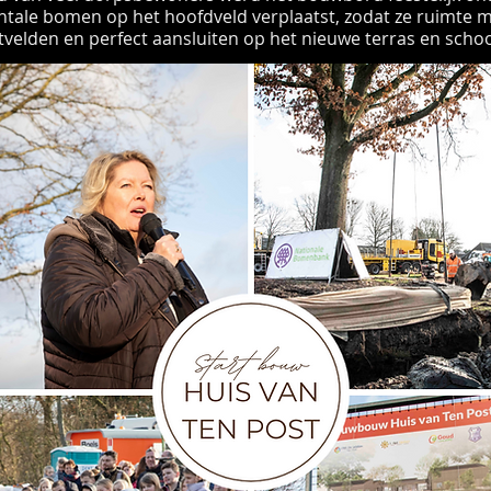
ale bomen op het hoofdveld verplaatst, zodat ze ruimte 
velden en perfect aansluiten op het nieuwe terras en schoo