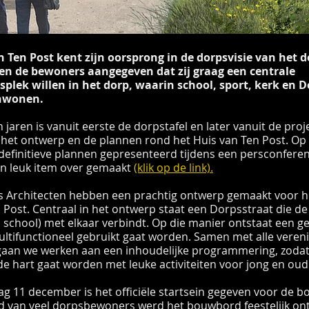
n Ten Post kent zijn oorsprong in de dorpsvisie van het d
en de bewoners aangegeven dat zij graag een centrale
plek willen in het dorp, waarin school, sport, kerk en 
nwonen.
 jaren is vanuit eerste de dorpstafel en later vanuit de pro
 het ontwerp en de plannen rond het Huis van Ten Post. O
 definitieve plannen gepresenteerd tijdens een persconfere
en leuk item over gemaakt
(klik op de link).
ns Architecten hebben een prachtig ontwerp gemaakt voor 
 Post. Centraal in het ontwerp staat een Dorpsstraat die 
en school) met elkaar verbindt. Op die manier ontstaat een 
ltifunctioneel gebruikt gaat worden. Samen met alle veren
s gaan we werken aan een inhoudelijke programmering, zoda
e hart gaat worden met leuke activiteiten voor jong en oud
 11 december is het officiële startsein gegeven voor de bo
 van veel dorpsbewoners werd het bouwbord feestelijk ont